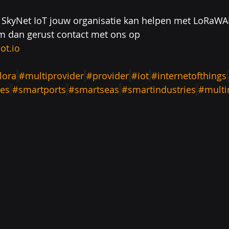
SkyNet IoT jouw organisatie kan helpen met LoRaWA
em dan gerust contact met ons op
ot.io
lora
#multiprovider
#provider
#iot
#internetofthings
ies
#smartports
#smartseas
#smartindustries
#multi
h