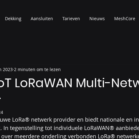
Dekking
Aansluiten
Tarieven
Nieuws
MeshCore
n 2023
2 minuten om te lezen
IoT LoRaWAN Multi-Net
r
24
euwe LoRa® netwerk provider en biedt nationale en in
In tegenstelling tot individuele LoRaWAN® aanbiede
 over meerdere onderling verbonden LoRa® netwerke