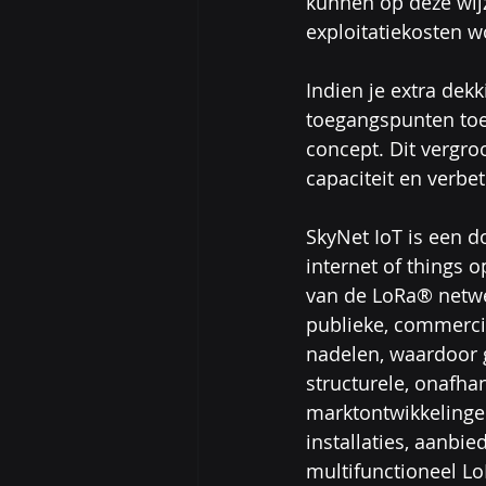
kunnen op deze wij
exploitatiekosten 
Indien je extra dekk
toegangspunten toe
concept. Dit vergro
capaciteit en verbet
SkyNet IoT is een d
internet of things 
van de LoRa® netwe
publieke, commercië
nadelen, waardoor 
structurele, onafha
marktontwikkelinge
installaties, aanbi
multifunctioneel L