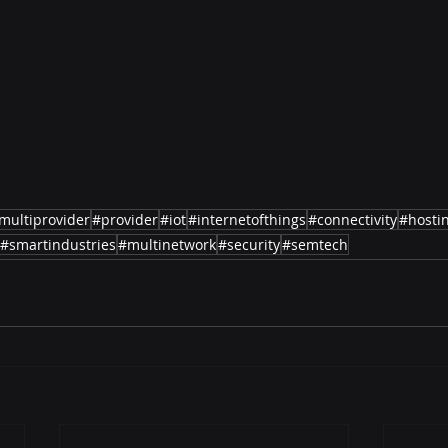
multiprovider
#provider
#iot
#internetofthings
#connectivity
#hosti
#smartindustries
#multinetwork
#security
#semtech