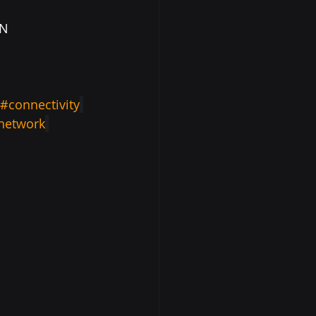
N 
#connectivity
network