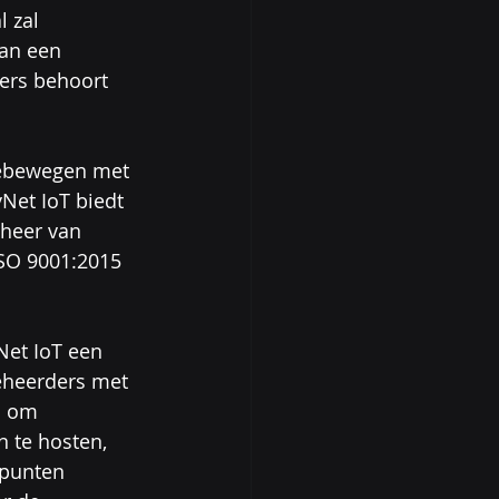
 zal 
dan een 
ers behoort 
eebewegen met 
Net IoT biedt 
eheer van 
SO 9001:2015 
Net IoT een 
eheerders met 
d om 
 te hosten, 
punten 