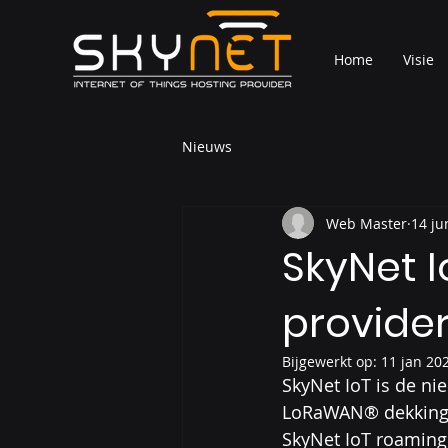
Home
Visie
Nieuws
Web Master
14 ju
SkyNet 
provide
Bijgewerkt op:
11 jan 20
SkyNet IoT is de ni
LoRaWAN® dekking. 
SkyNet IoT roaming