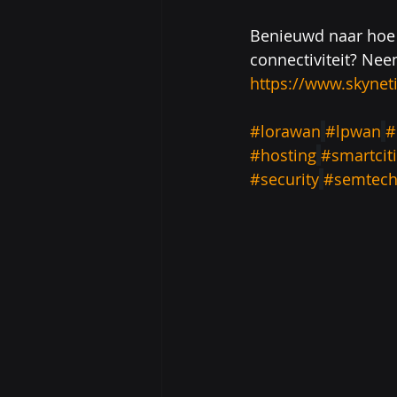
Benieuwd naar hoe 
connectiviteit? Ne
https://www.skyneti
#lorawan
#lpwan
#
#hosting
#smartcit
#security
#semtec