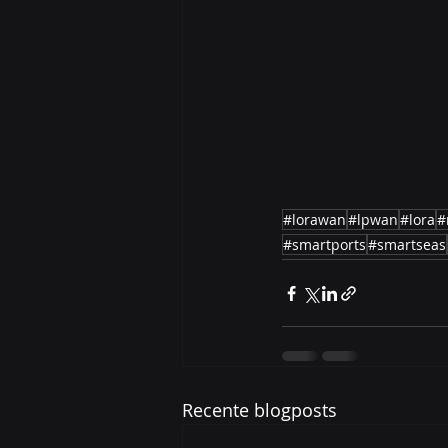
#lorawan
#lpwan
#lora
#
#smartports
#smartseas
Recente blogposts