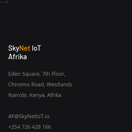
toring van Objecten
IoT Inclinosensoren
Sky
Net
IoT
Afrika
Eden Square, 7th Floor,
Chiromo Road, Westlands
Nairobi, Kenya, Afrika
AF@SkyNetIoT.io
+254 726 428 166