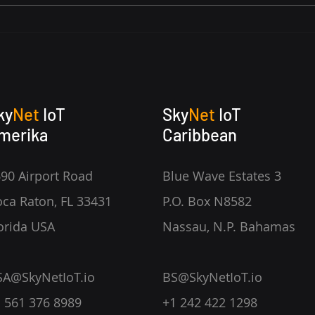
Breng de wereldwijde
Moni
LoRaWAN®-dekking in
met 
kaart met de SenseCAP
T1000-A Tracker
ky
Net
IoT
Sky
Net
IoT
merika
Caribbean
90 Airport Road
Blue Wave Estates 3
ca Raton, FL 33431
P.O. Box N8582
orida USA
Nassau, N.P. Bahamas
SA@SkyNetIoT.io
BS@SkyNetIoT.io
 561 376 8989
+1 242 422 1298