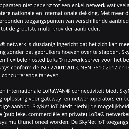
pparaten niet beperkt tot een enkel netwerk wat veelal
etere nationale en internationale dekking. Met meer 
verbonden toegangspunten van verschillende aanbied
tot de grootste multi-provider aanbieder.
a® netwerk is dusdanig ingericht dat het zich kan m
ng zonder dat gebruikers hoeven over te stappen. Sky
en flexibele hosted LoRa® netwerk server voor het b
ways conform de ISO 27001:2013, NEN 7510:2017 en I
 concurrerende tarieven.
en internationale LoRaWAN® connectiviteit biedt Sky
ng oplossing voor gateway- en netwerkoperators en b
ige aanbod. SkyNet IoT biedt hierbij de mogelijkhei
re (publieke, commerciële en private) LoRa® netwerken
ys multifunctioneel worden. De SkyNet IoT toegangs