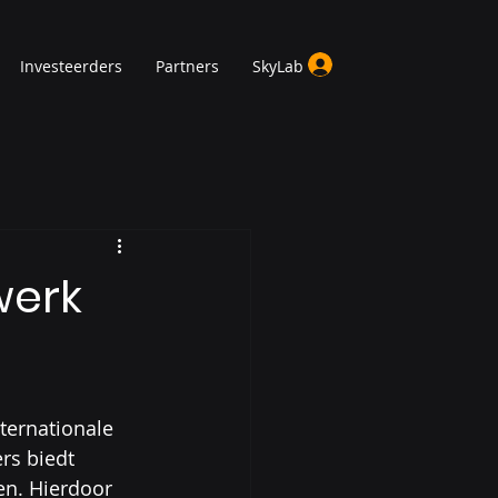
Investeerders
Partners
SkyLab
werk
ternationale 
rs biedt 
n. Hierdoor 