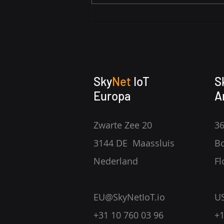
LoRaWAN® Ondergronds:
Innovatie in Connectiviteit
Sky
Net
IoT
S
Europa
A
Zwarte Zee 20
36
3144 DE Maassluis
Bo
Nederland
Fl
EU@SkyNetIoT.io
U
+31 10 760 03 96
+1