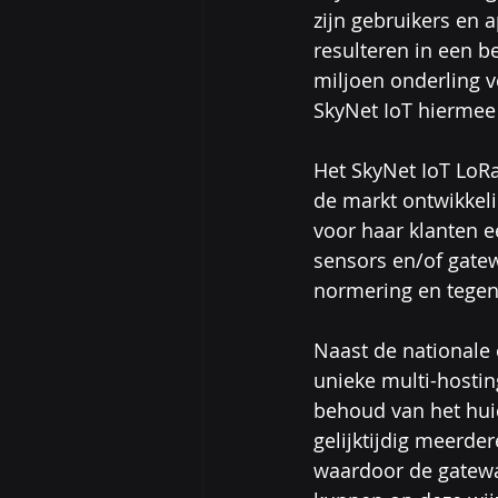
zijn gebruikers en a
resulteren in een b
miljoen onderling 
SkyNet IoT hiermee 
Het SkyNet IoT LoR
de markt ontwikkeli
voor haar klanten e
sensors en/of gate
normering en tegen
Naast de nationale 
unieke multi-hosti
behoud van het huid
gelijktijdig meerde
waardoor de gatewa