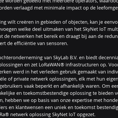
ze worden gedeeld met meerdere operators, waardoo
worden verlaagd met minimale impact op de leefomge
ing wilt creëren in gebieden of objecten, kan je eenvo
voegen welke deel uitmaken van het SkyNet IoT mult
ot de netwerken het bereik en draagt bij aan de redun
ert de efficiëntie van sensoren.
ochteronderneming van SkyLab B.V. en biedt decennia 
oplossingen en zet LoRaWAN® infrastructuren op. Voor 
rken werd in het verleden gebruik gemaakt van indiv
le of private netwerk oplossingen, elk met hun eigen
gebruikers vaak beperkt en afhankelijk waren. Om een
nkelijke en toekomstbestendige oplossing te bieden v
n, hebben we op basis van onze expertise met honde
eders en klantwensen een uniek en toekomst bestendig
oRa® netwerk oplossing SkyNet IoT opgezet.