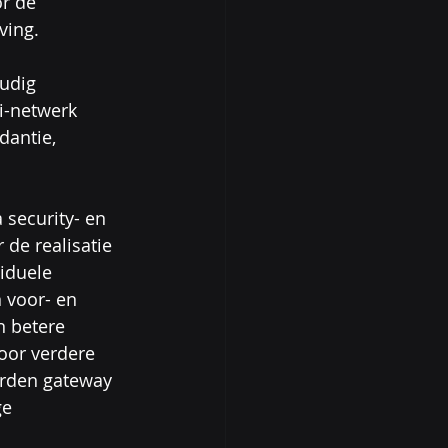
r de 
ving.
udig 
i-netwerk 
dantie, 
security- en 
de realisatie 
iduele 
 voor- en 
 betere 
oor verdere 
rden gateway 
e 