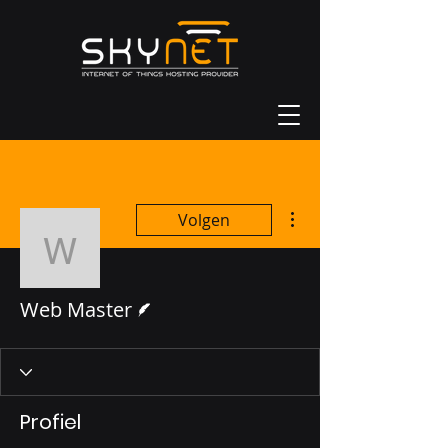
Meer acties
Volgen
Web Master
Schrijver
Web Master
Profiel