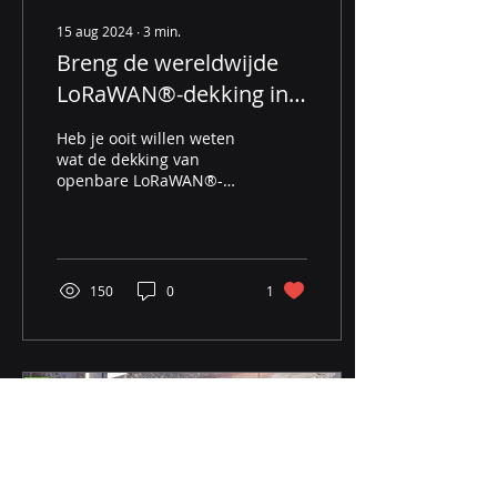
15 aug 2024
∙
3
min.
Breng de wereldwijde
LoRaWAN®-dekking in
kaart met de SenseCAP
Heb je ooit willen weten
T1000-A Tracker
wat de dekking van
openbare LoRaWAN®-
netwerken in realtime is
en de beste locatie willen
vinden om je...
150
0
1