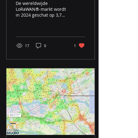
De wereldwijde
LoRaWAN®-markt wordt
in 2024 geschat op 3,7
miljard USD, met een
verwachte jaarlijkse groei
van 41,1% tussen 2025
en 2034....
17
0
1